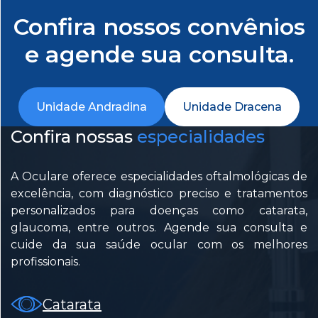
Ocular (OPD
Capsulotomia
Confira nossos convênios
Scan)
com YAG
LASER
e agende sua consulta.
Angiofluoresceinografia
Retiniana
Iridectomia
com YAG
LASER
Unidade Andradina
Unidade Dracena
Ceratoscopia
Computadorizada
Confira nossas
especialidades
Fotocoagulação
a Laser Retina
Curva
Tensional
A Oculare oferece especialidades oftalmológicas de
Diária -
Cirurgia de
excelência, com diagnóstico preciso e tratamentos
CTD
Retina
personalizados para doenças como catarata,
(Vitrectomia
glaucoma, entre outros. Agende sua consulta e
Posterior)
Pentacam
cuide da sua saúde ocular com os melhores
profissionais.
Catarata
Tomografia
de Córnea
(OCT
Catarata
Córnea
Córnea)